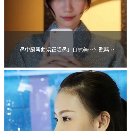
「鼻中膈彎曲矯正隆鼻」自然美～外觀與健康兼具...