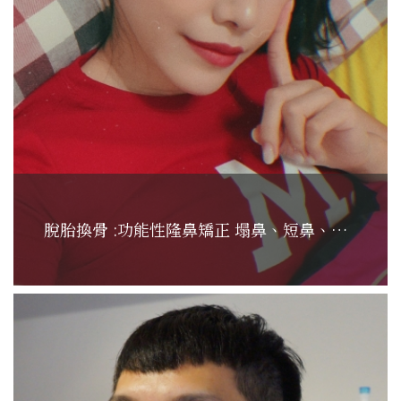
脫胎換骨 :功能性隆鼻矯正 塌鼻、短鼻、鼻塞