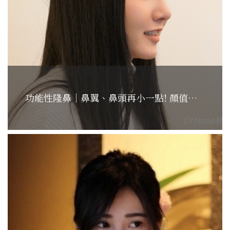
功能性隆鼻｜鼻翼、鼻頭再小一點! 顏值升級的百變女孩...