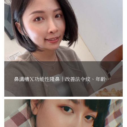
鼻溝槽Ｘ功能性隆鼻｜改善法令紋、年齡感下降!...